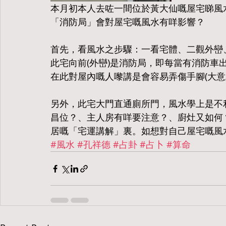
本月初本人去咗一間位於黃大仙嘅屋宅睇風
「消防局」會對屋宅嘅風水有咩影響？
首先，看風水之步驟：一看宅體、二觀外巒、
此宅向前(外巒)是消防局，即每當有消防車
在此對屋內嘅人嚟講是會容易弄傷手腳(大意
另外，此宅大門直通廁所門，風水學上是不利健
昌位？、主人房有咩要注意？、廚灶又如何
居嘅「宅運講解」裏。如想對自己屋宅嘅風
#風水
#孔祥德
#占卦
#占卜
#算命