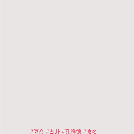
#算命
#占卦
#孔祥德
#改名