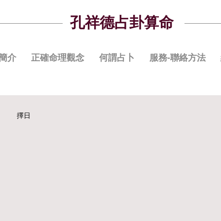
孔祥德占卦算命
簡介
正確命理觀念
何謂占卜
服務-聯絡方法
擇日